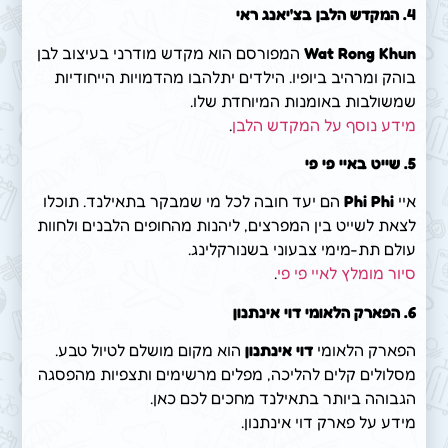
4.
המקדש הלבן בצ'יאנג ראי
Wat Rong Khun
המפורסם הוא מקדש מודרני בעיצוב לבן
בוהק ומרהיב ביופיו. הילדים יתלהבו מהדמויות הייחודיות
שמשולבות באומנות המיוחדת שלו.
מידע נוסף על המקדש הלבן
.
5.
שייט באיי פי פי
איי
Phi Phi
הם יעד חובה לכל מי שמבקר בתאילנד. תוכלו
לצאת לשייט בין המפרצים, ליהנות מהחופים הלבנים ולחוות
עולם תת-מימי צבעוני בשנורקלינג.
סיור מומלץ לאיי פי פי
.
6.
הפארק הלאומי דוי אינתנון
הפארק הלאומי
דוי אינתנון
הוא מקום מושלם לטיול טבע.
מסלולים קלים להליכה, מפלים מרשימים ותצפיות מהפסגה
הגבוהה ביותר בתאילנד מחכים לכם כאן.
מידע על פארק דוי אינתנון.