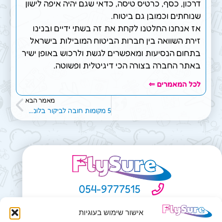
דרכון, כסף, כרטיס טיסה, כדאי שגם יהיה איפה לישון
שנוחתים וכמובן גם ביטוח.
אז אנחנו החלטנו לקחת את זה בשתי ידיים ובנינו
זירת השוואה בין חברות הביטוח המובילות בישראל
בתחום הנסיעות ומאפשרים לגשת ולרכוש באופן ישיר
באתר החברה בצורה הכי דיגיטלית ופשוטה.
לכל המאמרים ⇐
מאמר הבא
5 מקומות חובה לביקור בלונדון פלוס המלצות על אטרקציות
054-9777515
service@flysure.co.il
אישור שימוש בעוגיות